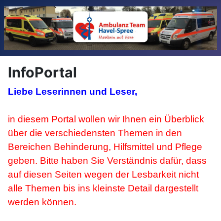
InfoPortal
Liebe Leserinnen und Leser,
in diesem Portal wollen wir Ihnen ein Überblick
über die verschiedensten Themen in den
Bereichen Behinderung, Hilfsmittel und Pflege
geben. Bitte haben Sie Verständnis dafür, dass
auf diesen Seiten wegen der Lesbarkeit nicht
alle Themen bis ins kleinste Detail dargestellt
werden können.